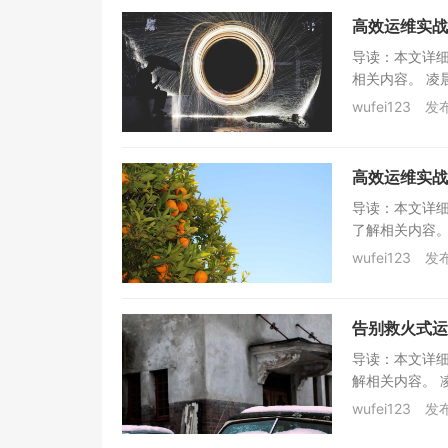
高效运维实战
导读：本文详
相关内容。 凌
wufei123
发布
高效运维实战
导读：本文详
了解相关内容。
wufei123
发布
告别救火式运
导读：本文详
解相关内容。 
wufei123
发布