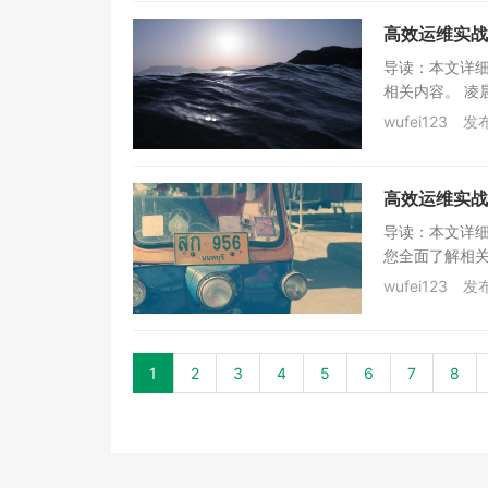
高效运维实战
导读：本文详
相关内容。 凌
wufei123
发布
高效运维实战
导读：本文详
您全面了解相关
wufei123
发布
1
2
3
4
5
6
7
8