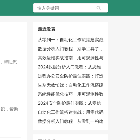
最近发表
从零到一：自动化工作流搭建实战
指南，释放你的生产力潜能
数据分析入门教程：别学工具了，
先重构你的数据思维
高效运维实战指南：用可观测性与
，帮助您
自动化终结“救火”时代
2024数据分析入门教程：从思维
重塑到实战落地的完整学习地图
远程办公安全防护最佳实践：打造
零信任个人与企业防线
告别无效忙碌：自动化工作流搭建
的底层逻辑与实战闭环
系统性能优化技巧：用可观测性数
据精准定位瓶颈
2024安全防护最佳实践：从零信
知识，帮助
任到纵深防御的实战指南
自动化工作流搭建实战：用零代码
工具解放生产力
数据分析入门教程：从零到一构建
你的数据思维与实战能力