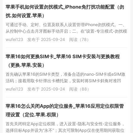
苹果手机如何设置勿扰模式_iPhone免打扰功能配置（勿
扰.如何设置.苹果）
可通过手动、定时、位置及联系人设置管理iPhone勿扰模式。一、
从控制中心点击月牙图标手动开启；二、在“设置-专注模式-勿扰模
式”中设定每日自动启用的时间段；三...
wufei123
发布于 2025-09-24
阅读（78）
苹果16如何更换SIM卡_苹果16 SIM卡安装与更换教程
（更换.苹果.安装）
首先确认苹果16的SIM卡类型，准备合适的nano-SIM卡或eSIM激
活码；接着用取卡针弹出卡槽托架，安装时将SIM卡斜角对准凹
槽、芯片面朝下插入双面卡槽，确...
wufei123
发布于 2025-09-24
阅读（88）
苹果16怎么关闭App的定位服务_苹果16应用定位权限管
理设置（定位.苹果.权限）
首先关闭特定App定位权限，进入设置-隐私与安全性-定位服务，
选择目标App并设为“永不”；其次可限制App仅在使用期间获取位