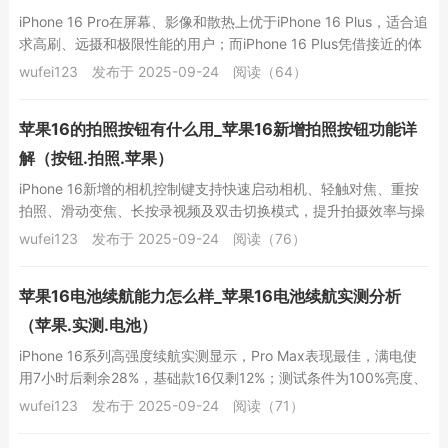
iPhone 16 Pro在屏幕、影像和散热上优于iPhone 16 Plus，适合追
求高刷、远摄和极限性能的用户；而iPhone 16 Plus凭借接近的体
验...
wufei123
发布于 2025-09-24
阅读（64）
苹果16的拍照按钮有什么用_苹果16新增拍照按钮功能详
解（按钮.拍照.苹果）
iPhone 16新增的相机控制键支持快速启动相机、轻触对焦、重按
拍照、滑动变焦、长按录视频及双击切换模式，提升拍摄效率与操
控体验。 如果您在使用iPhone...
wufei123
发布于 2025-09-24
阅读（76）
苹果16电池续航能力怎么样_苹果16电池续航实测分析
（苹果.实测.电池）
iPhone 16系列高强度续航实测显示，Pro Max表现最佳，满电使
用7小时后剩余28%，基础款16仅剩12%；测试条件为100%亮度、
5G网络、持续高负载...
wufei123
发布于 2025-09-24
阅读（71）