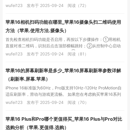
置，选择“使用App期间”选项；最...
wufei123
发布于 2025-09-24
阅读（72）
苹果16相机扫码功能在哪里_苹果16摄像头扫二维码使用
方法（苹果.使用方法.摄像头）
首先检查相机扫码功能是否启用，再按以下步骤操作：①用相机
直接对准二维码，识别后点击顶部横幅跳转；②从控制中心启动
扫码器，需先在设置中添加该功能；③使用备忘录的扫...
wufei123
发布于 2025-09-24
阅读（81）
苹果16的屏幕刷新率是多少_苹果16屏幕刷新率参数详解
（刷新率.屏幕.苹果）
iPhone 16标准版为60Hz，Pro版支持10Hz-120Hz ProMotion自
适应刷新率，滑动与游戏更流畅。 如果您在考虑购买苹果16系列
手机，并...
wufei123
发布于 2025-09-24
阅读（70）
苹果16 Plus和Pro哪个更值得买_苹果16 Plus与Pro对比
选购分析（苹果.更值得.选购）