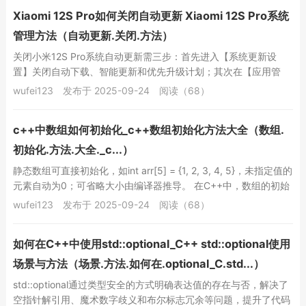
Xiaomi 12S Pro如何关闭自动更新 Xiaomi 12S Pro系统
管理方法（自动更新.关闭.方法）
关闭小米12S Pro系统自动更新需三步：首先进入【系统更新设
置】关闭自动下载、智能更新和优先升级计划；其次在【应用管
理】中找到“系统更新”并关闭其WLAN和数...
wufei123
发布于 2025-09-24
阅读（68）
c++中数组如何初始化_c++数组初始化方法大全（数组.
初始化.方法.大全._c...）
静态数组可直接初始化，如int arr[5] = {1, 2, 3, 4, 5}，未指定值的
元素自动为0；可省略大小由编译器推导。 在C++中，数组的初始
化方...
wufei123
发布于 2025-09-24
阅读（68）
如何在C++中使用std::optional_C++ std::optional使用
场景与方法（场景.方法.如何在.optional_C.std...）
std::optional通过类型安全的方式明确表达值的存在与否，解决了
空指针解引用、魔术数字歧义和布尔标志冗余等问题，提升了代码