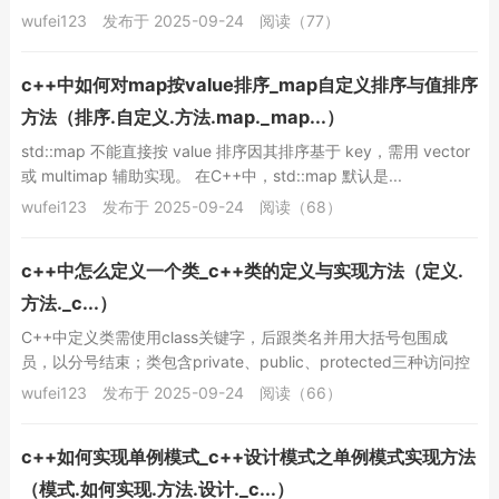
清晰度与安全性。 std::...
wufei123
发布于 2025-09-24
阅读（77）
c++中如何对map按value排序_map自定义排序与值排序
方法（排序.自定义.方法.map._map...）
std::map 不能直接按 value 排序因其排序基于 key，需用 vector
或 multimap 辅助实现。 在C++中，std::map 默认是...
wufei123
发布于 2025-09-24
阅读（68）
c++中怎么定义一个类_c++类的定义与实现方法（定义.
方法._c...）
C++中定义类需使用class关键字，后跟类名并用大括号包围成
员，以分号结束；类包含private、public、protected三种访问控
制符，分别限制成员...
wufei123
发布于 2025-09-24
阅读（66）
c++如何实现单例模式_c++设计模式之单例模式实现方法
（模式.如何实现.方法.设计._c...）