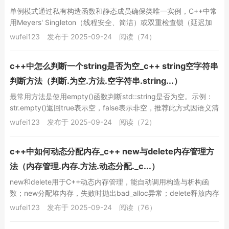
单例模式通过私有构造函数和静态成员确保类唯一实例，C++中常
用Meyers' Singleton（线程安全、简洁）或双重检查锁（延迟加
载、高效）实现，前者推荐优...
wufei123
发布于 2025-09-24
阅读（74）
c++中怎么判断一个string是否为空_c++ string空字符串
判断方法（判断.为空.方法.空字符串.string...）
最常用方法是使用empty()函数判断std::string是否为空。示例：
str.empty()返回true表示空，false表示非空，推荐此方式因语义清
晰且...
wufei123
发布于 2025-09-24
阅读（72）
c++中如何动态分配内存_c++ new与delete内存管理方
法（内存管理.内存.方法.动态分配._c...）
new和delete用于C++动态内存管理，能自动调用构造与析构函
数；new分配堆内存，失败时抛出bad_alloc异常；delete释放内存
并调用析构函数；需...
wufei123
发布于 2025-09-24
阅读（76）