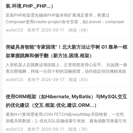
装.环境.PHP._PHP...）
安装PHP框架需先确保PHP版本和扩展满足要求，再通过
Composer使用create-project命令安装，如Laravel：composer
create...
wufei123
发布于 2025-09-17
阅读（66）
突破具身智能“专家困境”！北大新方法让宇树 G1 靠单一框
架掌握跳舞和侧手翻（新方法.困境.框架）
人形机器人在跳舞这项技能上，正变得愈发得心应手。 比如跳一曲
查尔斯顿舞，持续一分四十秒的流畅摇摆，动作稳定得仿佛精准踩
在节拍器上： 但问题是，它们是否能像人类一...
wufei123
发布于 2025-09-17
阅读（63）
使用ORM框架（如Hibernate, MyBatis）与MySQL交互
的优化建议（交互.框架.优化.建议.ORM...）
避免N+1查询需使用JOIN FETCH或resultMap关联映射，一次性
加载关联数据；2. 优化SQL应确保索引有效、避免函数导致索引失
效、合理使用LIMI...
wufei123
发布于 2025-09-11
阅读（76）