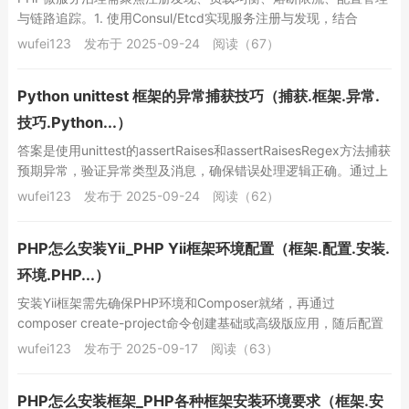
与链路追踪。1. 使用Consul/Etcd实现服务注册与发现，结合
Swoole异步心跳；2. 客户...
wufei123
发布于 2025-09-24
阅读（67）
Python unittest 框架的异常捕获技巧（捕获.框架.异常.
技巧.Python...）
答案是使用unittest的assertRaises和assertRaisesRegex方法捕获
预期异常，验证异常类型及消息，确保错误处理逻辑正确。通过上
下文管...
wufei123
发布于 2025-09-24
阅读（62）
PHP怎么安装Yii_PHP Yii框架环境配置（框架.配置.安装.
环境.PHP...）
安装Yii框架需先确保PHP环境和Composer就绪，再通过
composer create-project命令创建基础或高级版应用，随后配置
Web服务器将入口...
wufei123
发布于 2025-09-17
阅读（63）
PHP怎么安装框架_PHP各种框架安装环境要求（框架.安