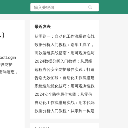
最近发表
.）
从零到一：自动化工作流搭建实战
指南，释放你的生产力潜能
数据分析入门教程：别学工具了，
先重构你的数据思维
高效运维实战指南：用可观测性与
tLogin
自动化终结“救火”时代
2024数据分析入门教程：从思维
增设防护
重塑到实战落地的完整学习地图
远程办公安全防护最佳实践：打造
户密码遗忘，
零信任个人与企业防线
告别无效忙碌：自动化工作流搭建
的底层逻辑与实战闭环
系统性能优化技巧：用可观测性数
据精准定位瓶颈
2024安全防护最佳实践：从零信
任到纵深防御的实战指南
自动化工作流搭建实战：用零代码
工具解放生产力
数据分析入门教程：从零到一构建
你的数据思维与实战能力