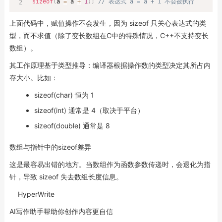
sizeof
(
a 
=
 a 
+
1
)
;
// 表达式 a = a + 1 不会被执行
上面代码中，赋值操作不会发生，因为 sizeof 只关心表达式的类
型，而不求值（除了变长数组在C中的特殊情况，C++不支持变长
数组）。
其工作原理基于类型推导：编译器根据操作数的类型决定其所占内
存大小。比如：
sizeof(char) 恒为 1
sizeof(int) 通常是 4（取决于平台）
sizeof(double) 通常是 8
数组与指针中的sizeof差异
这是最容易出错的地方。当数组作为函数参数传递时，会退化为指
针，导致 sizeof 失去数组长度信息。
HyperWrite
AI写作助手帮助你创作内容更自信