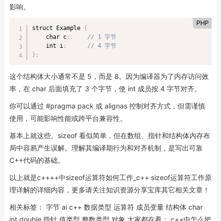
影响。
PHP
struct Example 
{
    char c
;
// 1 字节
    int i
;
// 4 字节
}
;
这个结构体大小通常不是 5，而是 8。因为编译器为了内存访问效
率，在 char 后面填充了 3 个字节，使 int 成员按 4 字节对齐。
你可以通过 #pragma pack 或 alignas 控制对齐方式，但需谨慎
使用，可能影响性能或跨平台兼容性。
基本上就这些。sizeof 看似简单，但在数组、指针和结构体内存布
局中容易产生误解。理解其编译期行为和对齐机制，是写出可靠
C++代码的基础。
以上就是c++++中sizeof运算符如何工作_c++ sizeof运算符工作原
理详解的详细内容，更多请关注知识资源分享宝库其它相关文章！
相关标签： 字节 ai c++ 数据类型 运算符 成员变量 结构体 char
int double 指针 值类型 整数类型 对象 大家都在看： c++中怎么把