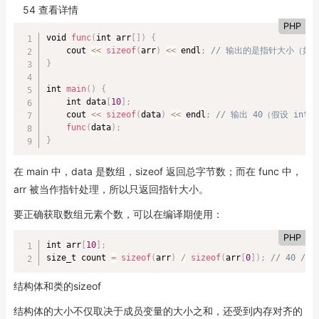
54 查看详情
PHP
void 
func
(
int arr
[
]
)
{
    cout 
<
<
sizeof
(
arr
)
<
<
 endl
;
// 输出的是指针大小（如 
}
int 
main
(
)
{
    int data
[
10
]
;
    cout 
<
<
sizeof
(
data
)
<
<
 endl
;
// 输出 40（假设 int 
func
(
data
)
;
}
在 main 中，data 是数组，sizeof 返回总字节数；而在 func 中，
arr 被当作指针处理，所以只返回指针大小。
要正确获取数组元素个数，可以在编译期使用：
PHP
int arr
[
10
]
;
size_t count 
=
sizeof
(
arr
)
/
sizeof
(
arr
[
0
]
)
;
// 40 / 4
结构体和类的sizeof
结构体的大小不仅取决于成员变量的大小之和，还受到内存对齐的