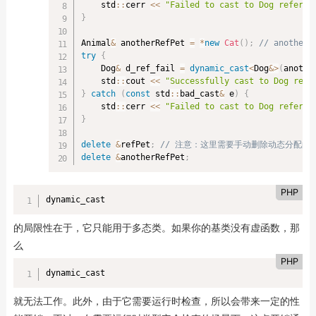
    std
::
cerr 
<<
"Failed to cast to Dog referen
}
Animal
&
 anotherRefPet 
=
*
new
Cat
(
)
;
// anothe
try
{
    Dog
&
 d_ref_fail 
=
dynamic_cast
<
Dog
&
>
(
anothe
    std
::
cout 
<<
"Successfully cast to Dog refe
}
catch
(
const
 std
::
bad_cast
&
 e
)
{
    std
::
cerr 
<<
"Failed to cast to Dog referen
}
delete
&
refPet
;
// 注意：这里需要手动删除动态分配的
delete
&
anotherRefPet
;
PHP
dynamic_cast
的局限性在于，它只能用于多态类。如果你的基类没有虚函数，那
么
PHP
dynamic_cast
就无法工作。此外，由于它需要运行时检查，所以会带来一定的性