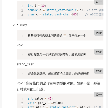
C++
int
 i 
=
10
;
double
 d 
=
static_cast
<
double
>
(
i
)
;
// int 转换为 
char
 c 
=
static_cast
<
char
>
(
65
)
;
// ASCII值转换
*
`void
PHP
和其他指针类型之间的转换
*
*
：如果你从一个
void
PHP
指针转换为一个特定类型的指针，或者反过来，
static_cast
PHP
是合适的选择。但这里有个大前提：你必须确保
void
` 实际指向的是你目标类型的对象。如果不是，那运
行时就可能出问题。
C++
int
 value 
=
42
;
void
*
 ptr_v 
=
&
value
;
int
*
 ptr_i 
=
static_cast
<
int
*
>
(
ptr_v
)
;
// 从 vo