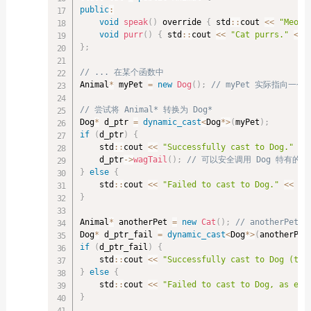
public
:
void
speak
(
)
 override 
{
 std
::
cout 
<<
"Meow!
void
purr
(
)
{
 std
::
cout 
<<
"Cat purrs."
<<
 
}
;
// ... 在某个函数中
Animal
*
 myPet 
=
new
Dog
(
)
;
// myPet 实际指向一个 
// 尝试将 Animal* 转换为 Dog*
Dog
*
 d_ptr 
=
dynamic_cast
<
Dog
*
>
(
myPet
)
;
if
(
d_ptr
)
{
    std
::
cout 
<<
"Successfully cast to Dog."
<<
    d_ptr
-
>
wagTail
(
)
;
// 可以安全调用 Dog 特有的方
}
else
{
    std
::
cout 
<<
"Failed to cast to Dog."
<<
 st
}
Animal
*
 anotherPet 
=
new
Cat
(
)
;
// anotherPe
Dog
*
 d_ptr_fail 
=
dynamic_cast
<
Dog
*
>
(
anotherPet
if
(
d_ptr_fail
)
{
    std
::
cout 
<<
"Successfully cast to Dog (thi
}
else
{
    std
::
cout 
<<
"Failed to cast to Dog, as exp
}