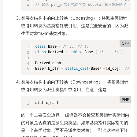
// 如果 ptr_v 实际指向的是 double，这里就危险了
类层次结构中的向上转换（Upcasting）：将派生类指针
或引用转换为基类指针或引用。这是完全安全的，因为派
生类对象“is-a”基类对象。
C++
class
Base
{
/* ... */
}
;
class
Derived
:
public
 Base 
{
/* ... */
}
;
Derived d_obj
;
Base
*
 b_ptr 
=
static_cast
<
Base
*
>
(
&
d_obj
)
;
// 
类层次结构中的向下转换（Downcasting）：将基类指针
或引用转换为派生类指针或引用。注意，这是
PHP
static_cast
的一个主要安全边界。 编译器不会检查基类指针实际指向
的对象是否真的是派生类类型。如果基类指针实际指向的
是一个基类对象（而不是派生类对象），那么这种向下转