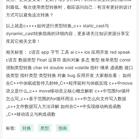
到最低。每次使用类型转换时，都应该问自己：有没有更好的设计
方式可以避免这次转换？
以上就是c++++如何进行类型转换_c++ static_cast与
dynamic_cast转换指南的详细内容，更多请关注知识资源分享宝
库其它相关文章！
相关标签： c语言 app 字节 工具 ai c++ ios 应用开发 red speak
c语言 数据类型 Float 运算符 面向对象 多态 整型 枚举类型 const
强制类型转换 char int double void volatile 指针 继承 虚函数 接口
值类型 指针类型 类型转换 对象 bug 应用开发 大家都在看： 如何
在C++中休眠或暂停几秒钟_C++程序延时与休眠实现 c++中move
语义是什么_c++ move移动语义核心概念解析 c++中范围for循环
怎么写_c++基于范围的for循环用法 c++中怎么向文件写入数据
_c++文件数据写入方法详解 如何在C++中实现移动构造函数
_C++移动语义与构造函数
标签:
转换
类型
指南