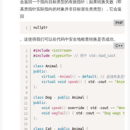
会返回一个指向目标类型的有效指针；如果转换失败（即
基类指针实际指向的对象并非目标派生类类型），它会返
回
PHP
nullptr
。这使得我们可以在代码中安全地检查转换是否成功。
C++
#
include
<iostream>
#
include
<typeinfo>
// 用于 std::bad_cast
class
Animal
{
public
:
virtual
~
Animal
(
)
=
default
;
// 必须有多态性
virtual
void
speak
(
)
{
 std
::
cout 
<<
"Animal
}
;
class
Dog
:
public
 Animal 
{
public
:
void
speak
(
)
 override 
{
 std
::
cout 
<<
"Woof!
void
wagTail
(
)
{
 std
::
cout 
<<
"Dog wags tai
}
;
class
Cat
:
public
 Animal 
{