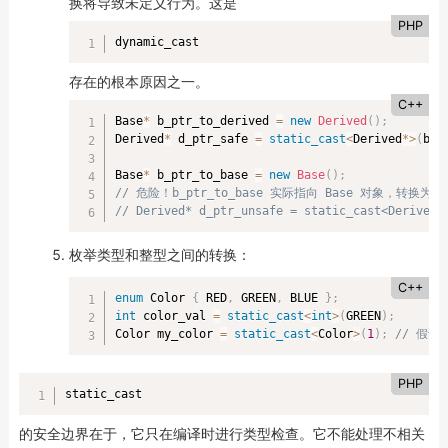
换将导致未定义行为。这是
PHP
dynamic_cast
存在的根本原因之一。
C++
Base
*
 b_ptr_to_derived 
=
new
Derived
(
)
;
Derived
*
 d_ptr_safe 
=
static_cast
<
Derived
*
>
(
b_p
Base
*
 b_ptr_to_base 
=
new
Base
(
)
;
// 危险！b_ptr_to_base 实际指向 Base 对象，转换为 
// Derived* d_ptr_unsafe = static_cast<Derived*
枚举类型和整型之间的转换：
C++
enum
 Color 
{
 RED
,
 GREEN
,
 BLUE 
}
;
int
 color_val 
=
static_cast
<
int
>
(
GREEN
)
;
Color my_color 
=
static_cast
<
Color
>
(
1
)
;
// 假设 
PHP
static_cast
的安全边界在于，它只在编译时进行类型检查。它不能处理不相关