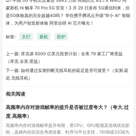
Q1 中国 5G 手机出货量达 5643 万部 同期占比 83.7% WIKO 鸿
蒙新机 Hi 畅享 70 Pro 5G 官宣！3 月 29 日发布 5G通信到来，但
是5G体验真的完全超越4G吗？ 华住携手腾讯云升级“华小 AI" 智能
体，为用户创造新体验 阿里自研 AI 芯片曝光！
标签:
主打
新机
防护
上一篇:
库克谈 6000 亿美元投资计划：全美 79 家工厂将受益
（库克.全美.受益）
下一篇:
如何通过实测判断无线耳机的延迟是否可接受？（实测.延
迟.无线耳机）
相关阅读
高频率内存对游戏帧率的提升是否被过度夸大？（夸大.过
度.高频率）
高频率内存对游戏帧率提升有限，受CPU、GPU瓶颈及游戏优化影
响，选择内存应综合考虑容量、时序与平台支持，16GB或32GB为