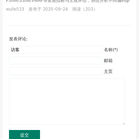
PSNR/SSIM/VMAF等客观指标与主观评估，系统分析不同编码参
数下网络摄像头的码率、画质损失及资源消耗，...
wufei123
发布于 2025-09-24
阅读（203）
发表评论:
名称(*)
邮箱
主页