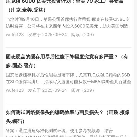
库克谈 6000 亿美元投资计划：全美 79 家工厂将受益
（库克.全美.受益）
当地时间9月16日，苹果公司首席执行官蒂姆·库克在接受CNBC专
访时透露，公司将在未来四年内投入6000亿美元，助力美国制造
业发展。这项庞大投资预计将惠及全美...
wufei123
发布于 2025-09-24
阅读（209）
固态硬盘的缓存用尽后性能下降幅度究竟有多严重？（有
多.固态.缓存）
固态硬盘缓存耗尽后性能会显著下降，尤其TLC或QLC颗粒的SSD
在SLC缓存写满后，持续写入速度可能从数千MB/s骤降至几百甚至
几十MB/s，低于机械硬盘水平，...
wufei123
发布于 2025-09-24
阅读（209）
如何测试网络摄像头的编码效率与画质损失？（画质.摄像
头.编码）
答案：通过搭建标准化测试环境、使用参考视频源、结合