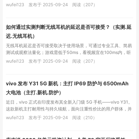
佳，CL值越低越好，DDR5高频内...
wufei123
发布于 2025-09-24
阅读（207）
如何通过实测判断无线耳机的延迟是否可接受？（实测.延
迟.无线耳机）
无线耳机延迟是否可接受取决于使用场景，可通过专业工具、简易
测试或观察法量化；游戏需低于50ms，看视频宜在100ms内，听
音乐要求较低；延迟受蓝牙版本、芯片、编...
wufei123
发布于 2025-09-24
阅读（207）
vivo 发布 Y31 5G 新机：主打 IP69 防护与 6500mAh
大电池（主打.新机.防护）
近日，vivo 正式在印度发布其全新入门级 5G 手机——vivo Y31。
这款新机主打耐用性与持久续航，面向注重性价比的用户群体，并
配备了旗舰级的防护标准。...
wufei123
发布于 2025-09-24
阅读（210）